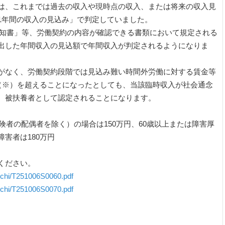
は、これまでは過去の収入や現時点の収入、または将来の収入見
1年間の収入の見込み」で判定していました。
件通知書」等、労働契約の内容が確認できる書類において規定される
出した年間収入の見込額で年間収入が判定されるようになりま
がなく、労働契約段階では見込み難い時間外労働に対する賃金等
円（※）を超えることになったとしても、当該臨時収入が社会通念
、被扶養者として認定されることになります。
保険者の配偶者を除く）の場合は150万円、60歳以上または障害厚
害者は180万円
ください。
suchi/T251006S0060.pdf
suchi/T251006S0070.pdf