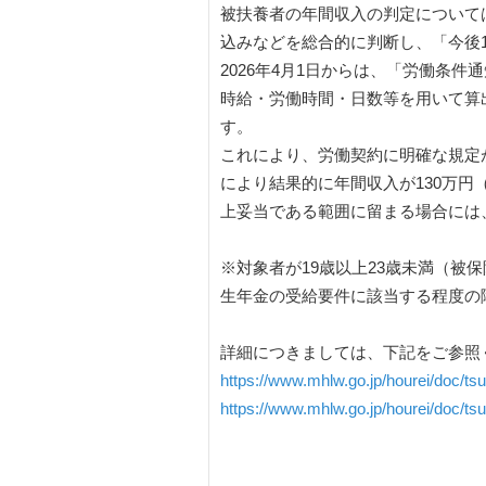
被扶養者の年間収入の判定について
込みなどを総合的に判断し、「今後
2026年4月1日からは、「労働条
時給・労働時間・日数等を用いて算
す。
これにより、労働契約に明確な規定
により結果的に年間収入が130万
上妥当である範囲に留まる場合には
※対象者が19歳以上23歳未満（被
生年金の受給要件に該当する程度の障
詳細につきましては、下記をご参照
https://www.mhlw.go.jp/hourei/doc/t
https://www.mhlw.go.jp/hourei/doc/t