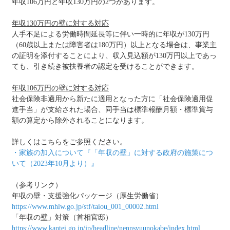
年収106万円と年収130万円の2つがあります。
年収130万円の壁に対する対応
人手不足による労働時間延長等に伴い一時的に年収が130万円
（60歳以上または障害者は180万円）以上となる場合は、事業主
の証明を添付することにより、収入見込額が130万円以上であっ
ても、引き続き被扶養者の認定を受けることができます。
年収106万円の壁に対する対応
社会保険非適用から新たに適用となった方に「社会保険適用促
進手当」が支給された場合、同手当は標準報酬月額・標準賞与
額の算定から除外されることになります。
詳しくはこちらをご参照ください。
・家族の加入について『「年収の壁」に対する政府の施策につ
いて（2023年10月より）』
（参考リンク）
年収の壁・支援強化パッケージ（厚生労働省）
https://www.mhlw.go.jp/stf/taiou_001_00002.html
「年収の壁」対策（首相官邸）
https://www.kantei.go.jp/jp/headline/nennsyuunokabe/index.html